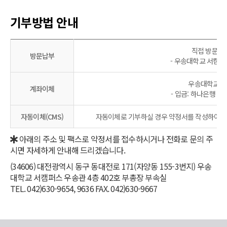
기부방법 안내
직접 방문하여
방문납부
- 우송대학교 서캠퍼스
우송대학교 계
계좌이체
- 입금: 하나은행 601
자동이체(CMS)
자동이체로 기부하실 경우 약정서를 작성하여 주
아래의 주소 및 팩스로 약정서를 접수하시거나 전화로 문의 주
시면 자세하게 안내해 드리겠습니다.
(34606) 대전광역시 동구 동대전로 171(자양동 155-3번지) 우송
대학교 서캠퍼스 우송관 4층 402호 부총장 부속실
TEL. 042)630-9654, 9636 FAX. 042)630-9667