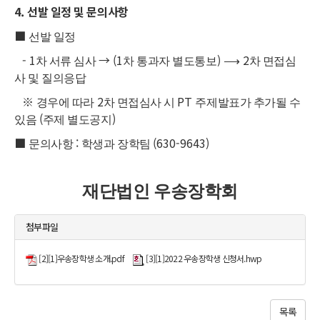
4.
선발 일정 및 문의사항
■
선발 일정
- 1
→
(1
)
⟶
2
차 서류 심사
차 통과자 별도통보
차 면접심
사 및 질의응답
※
2
PT
경우에 따라
차 면접심사 시
주제발표가 추가될 수
(
)
있음
주제 별도공지
■
:
(630-9643)
문의사항
학생과 장학팀
재단법인 우송장학회
첨부파일
[2][1]우송장학생 소개.pdf
[3][1]2022 우송장학생 신청서.hwp
목록