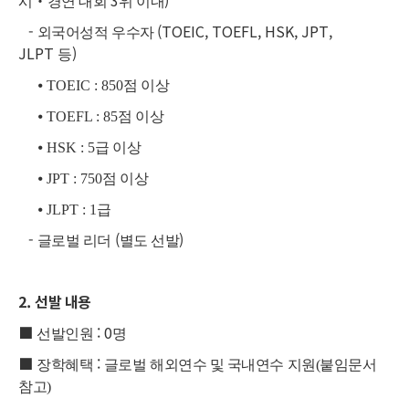
‧
3
)
시
경연 대회
위 이내
-
(TOEIC, TOEFL, HSK, JPT,
외국어성적 우수자
JLPT
)
등
⦁
TOEIC : 850
점 이상
⦁
TOEFL : 85
점 이상
⦁
HSK : 5
급 이상
⦁
JPT : 750
점 이상
⦁
JLPT : 1
급
-
(
)
글로벌 리더
별도 선발
2.
선발 내용
■
: 0
선발인원
명
■
:
장학혜택
글로벌 해외연수 및 국내연수 지원(붙임문서
참고)