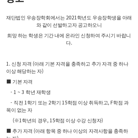
2021
재단법인 우송장학회에서는
학년도 우송장학생을 아래
와 같이 선발하고자 공고하오니
희망 하는 학생은 기간 내에 온라인 신청하여 주시기 바랍니
.
다
1.
(
신청 자격
아래 기본 자격을 충족하고 추가 자격 중 하나
)
이상 해당하는 자
■
기본 자격
- 1 ~ 3
학년 재학생
-
1
2
15
, F
직전
학기 또는
학기
학점 이상 취득하고
학점 과
목이 없는 자
(
※
1
, 15
)
학년의 경우
학점 이상 수강 신청자
■
(
추가 자격
아래 항목 중 하나 이상의 자격사항을 충족하