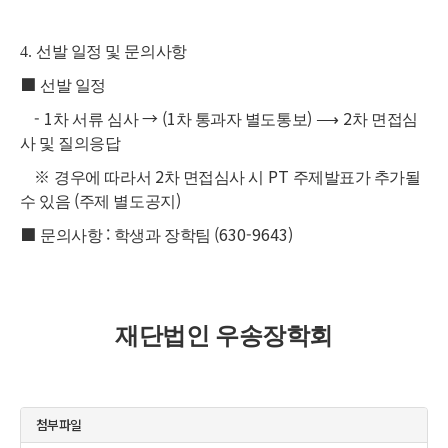
4.
선발 일정 및 문의사항
■
선발 일정
- 1
→
(1
)
⟶
2
차 서류 심사
차 통과자 별도통보
차 면접심
사 및 질의응답
※
2
PT
경우에 따라서
차 면접심사 시
주제발표가 추가될
(
)
수 있음
주제 별도공지
■
:
(630-9643)
문의사항
학생과 장학팀
재단법인 우송장학회
첨부파일