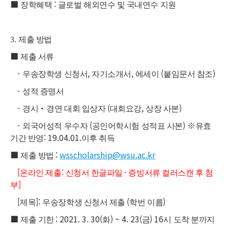
■
:
장학혜택
글로벌 해외연수 및 국내연수 지원
3.
제출 방법
■
제출 서류
-
,
,
(
)
우송장학생 신청서
자기소개서
에세이
붙임문서 참조
-
성적 증명서
-
‧
(
,
)
경시
경연 대회 입상자
대회요강
상장 사본
-
(
)
※
외국어성적 우수자
공인어학시험 성적표 사본
유효
: 19.04.01.
기간 반영
이후 취득
■
:
wsscholarship@wsu.ac.kr
제출 방법
[
:
·
온라인 제출
신청서 한글파일
증빙서류 컬러스캔 후 첨
]
부
[
]:
(
)
제목
우송장학생 신청서 제출
학번 이름
■
: 2021. 3. 30(
) ~ 4. 23(
) 16
제출 기한
화
금
시 도착 분까지