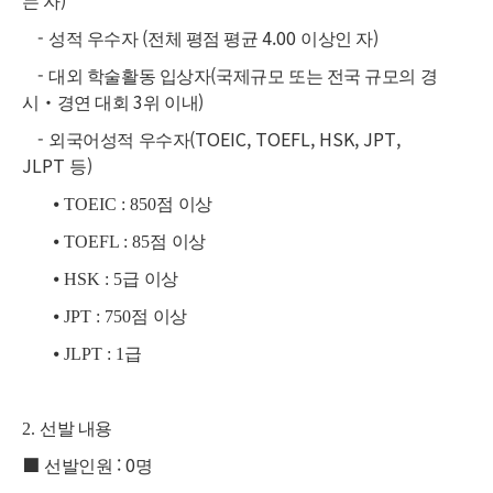
)
는 자
-
(
4.00
)
성적 우수자
전체 평점 평균
이상인 자
-
(
대외 학술활동 입상자
국제규모 또는 전국 규모의 경
‧
3
)
시
경연 대회
위 이내
-
(TOEIC, TOEFL, HSK, JPT,
외국어성적 우수자
JLPT
)
등
⦁
TOEIC : 850
점 이상
⦁
TOEFL : 85
점 이상
⦁
HSK : 5
급 이상
⦁
JPT : 750
점 이상
⦁
JLPT : 1
급
2.
선발 내용
■
: 0
선발인원
명