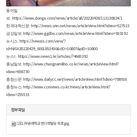
동아일
https://www.donga.com/news/article/all/20220428/113130824/1
보:
http://news.unn.net/news/articleView.html?idxno=527515
한국대학신문:
http://www.ggilbo.com/news/articleView.html?idxno=910192
금강일보:
https://newsis.com/view/?
뉴시스:
id=NISX20220429_0001853430&cID=10807&pID=10800
https://www.news1.kr/articles/?4665392
뉴스1:
http://www.chungnamilbo.co.kr/news/articleView.html?
충남일보:
idxno=658730
http://www.dailycc.net/news/articleView.html?idxno=708916
충청신문:
http://www.ccnnews.co.kr/news/articleView.html?
충청뉴스:
idxno=255533
첨부파일
[2][1]우송대학교 엔디컷빌딩 외경.jpg