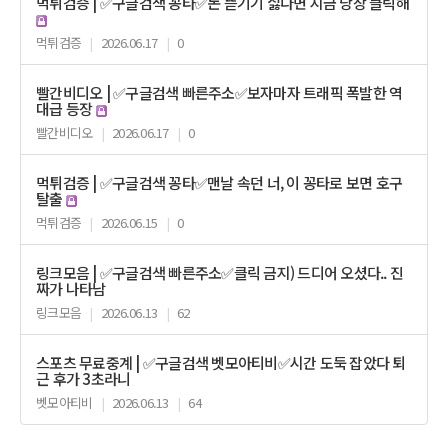
먹튀검증 | ✅구글검색 꽁타✅돈 뜯기기 싫다면 지금 당장 클릭해
먹튀검증
|
2026.06.17
|
0
빨간비디오 | ✅구글검색 빠른주소✅보자마자 트래픽 폭발한 역
대급 등장
빨간비디오
|
2026.06.17
|
0
먹튀검증 | ✅구글검색 꽁타✅맨날 속던 너, 이 꽁타로 보면 호구
탈출
먹튀검증
|
2026.06.15
|
0
링크모음 | ✅구글검색 빠른주소✅클릭 금지) 드디어 오셨다.. 진
짜가 나타남
링크모음
|
2026.06.13
|
62
스포츠 무료중계 | ✅구글검색 벳모아티비✅시간 도둑 잡았다 퇴
근 후가 3초라니
벳모아티비
|
2026.06.13
|
64